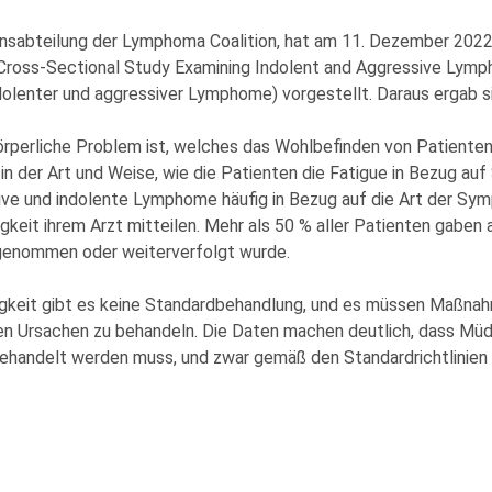
tionsabteilung der Lymphoma Coalition, hat am 11. Dezember 20
 Cross-Sectional Study Examining Indolent and Aggressive Lymp
ndolenter und aggressiver Lymphome) vorgestellt. Daraus ergab 
körperliche Problem ist, welches das Wohlbefinden von Patient
e in der Art und Weise, wie die Patienten die Fatigue in Bezug 
sive und indolente Lymphome häufig in Bezug auf die Art der S
keit ihrem Arzt mitteilen. Mehr als 50 % aller Patienten gaben a
t genommen oder weiterverfolgt wurde.
igkeit gibt es keine Standardbehandlung, und es müssen Maßnah
en Ursachen zu behandeln. Die Daten machen deutlich, dass Müdi
ehandelt werden muss, und zwar gemäß den Standardrichtlinien f